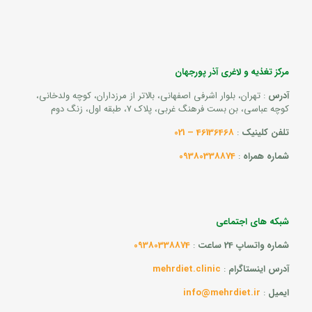
مرکز تغذیه و لاغری آذر پورجهان
آدرس
: تهران، بلوار اشرفی اصفهانی، بالاتر از مرزداران، کوچه ولدخانی،
کوچه عباسی، بن بست فرهنگ غربی، پلاک 7، طبقه اول، زنگ دوم
تلفن کلینیک
:
46136468 – 021
شماره همراه
:
09380338874
شبکه های اجتماعی
شماره واتساپ 24 ساعت
:
09380338874
آدرس اینستاگرام
:
mehrdiet.clinic
ایمیل
:
info@mehrdiet.ir