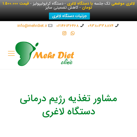
لاغری موضعی
تک جلسه
با دستگاه لاغری
- دستگاه کرایولیپولیز -
قیمت 1.500.000
تومان
- کاهش تضمینی سایز
جزئیات دستگاه لاغری
info@mehrdiet.ir
02146136468
09380338874
مشاور تغذیه رژیم درمانی
دستگاه لاغری