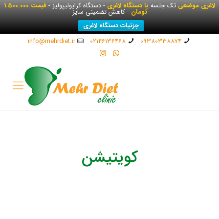
لاغری موضعی
تک جلسه
با دستگاه لاغری
- دستگاه کرایولیپولیز -
قیمت 1.500.000
تومان
- کاهش تضمینی سایز
جزئیات دستگاه لاغری
info@mehrdiet.ir
02146136468
09380338874
کویتیشن