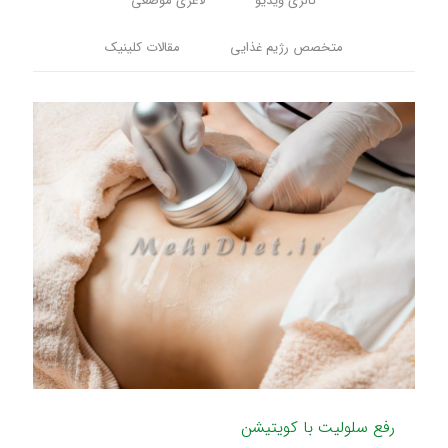
گالری ویدیو
لاغری موضعی
متخصص رژیم غذایی
مقالات کلینیک
رفع سلولیت با کویتیشن