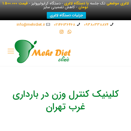
لاغری موضعی
تک جلسه
با دستگاه لاغری
- دستگاه کرایولیپولیز -
قیمت 1.500.000
تومان
- کاهش تضمینی سایز
جزئیات دستگاه لاغری
info@mehrdiet.ir
02146136468
09380338874
کلینیک کنترل وزن در بارداری
غرب تهران