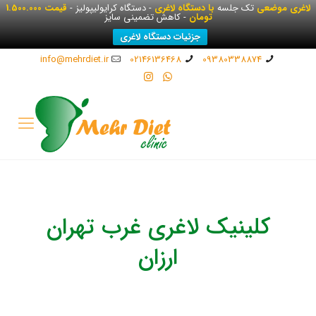
لاغری موضعی
تک جلسه
با دستگاه لاغری
- دستگاه کرایولیپولیز -
قیمت 1.500.000
تومان
- کاهش تضمینی سایز
جزئیات دستگاه لاغری
info@mehrdiet.ir
02146136468
09380338874
کلینیک لاغری غرب تهران
ارزان