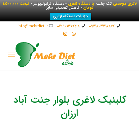
لاغری موضعی
تک جلسه
با دستگاه لاغری
- دستگاه کرایولیپولیز -
قیمت 1.500.000
تومان
- کاهش تضمینی سایز
جزئیات دستگاه لاغری
info@mehrdiet.ir
02146136468
09380338874
کلینیک لاغری بلوار جنت آباد
ارزان