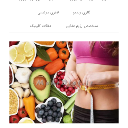
گالری ویدیو
لاغری موضعی
متخصص رژیم غذایی
مقالات کلینیک