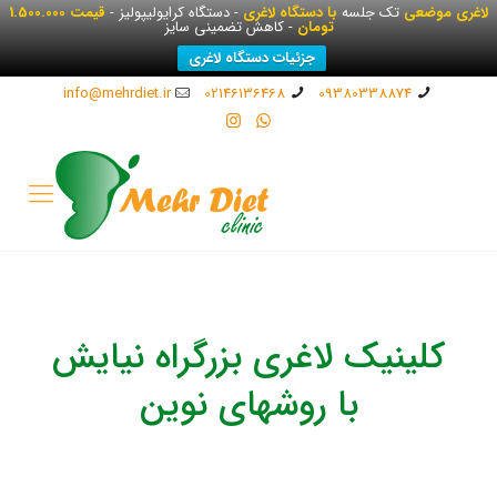
لاغری موضعی
تک جلسه
با دستگاه لاغری
- دستگاه کرایولیپولیز -
قیمت 1.500.000
تومان
- کاهش تضمینی سایز
جزئیات دستگاه لاغری
info@mehrdiet.ir
02146136468
09380338874
کلینیک لاغری بزرگراه نیایش
با روشهای نوین