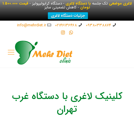
لاغری موضعی
تک جلسه
با دستگاه لاغری
- دستگاه کرایولیپولیز -
قیمت 1.500.000
تومان
- کاهش تضمینی سایز
جزئیات دستگاه لاغری
info@mehrdiet.ir
02146136468
09380338874
کلینیک لاغری با دستگاه غرب
تهران