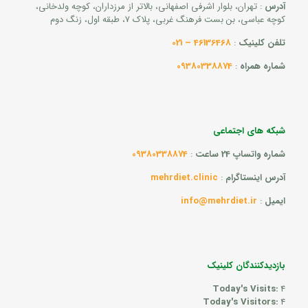
آدرس
: تهران، بلوار اشرفی اصفهانی، بالاتر از مرزداران، کوچه ولدخانی،
کوچه عباسی، بن بست فرهنگ غربی، پلاک 7، طبقه اول، زنگ دوم
تلفن کلینیک
:
46136468 – 021
شماره همراه
:
09380338874
شبکه های اجتماعی
شماره واتساپ 24 ساعت
:
09380338874
آدرس اینستاگرام
:
mehrdiet.clinic
ایمیل
:
info@mehrdiet.ir
بازدیدکنندگان کلینیک
Today's Visits:
4
Today's Visitors:
4