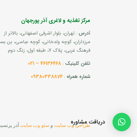
مرکز تغذیه و لاغری آذر پورجهان
آدرس
: تهران، بلوار اشرفی اصفهانی، بالاتر از
مرزداران، کوچه ولدخانی، کوچه عباسی، بن ب
فرهنگ غربی، پلاک 7، طبقه اول، زنگ دوم
تلفن کلینیک
:
46136468 – 021
شماره همراه
:
09380338874
دریافت مشاوره
طراحی وب سایت
و
سئو وب سایت
آذر پرنسی