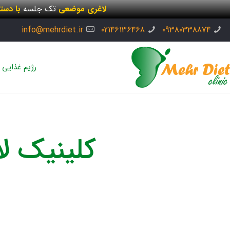
لاغری موضعی
تک جلسه
با دست
info@mehrdiet.ir
02146136468
09380338874
رژیم غذایی
کلینیک ل