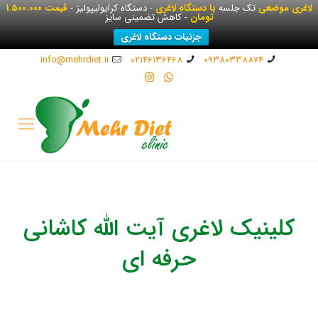
لاغری موضعی
تک جلسه
با دستگاه لاغری
- دستگاه کرایولیپولیز -
قیمت 1.500.000
تومان
- کاهش تضمینی سایز
جزئیات دستگاه لاغری
info@mehrdiet.ir
02146136468
09380338874
کلینیک لاغری آیت الله کاشانی
حرفه ای