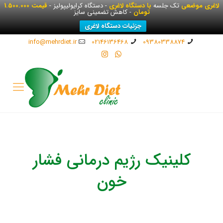
لاغری موضعی
تک جلسه
با دستگاه لاغری
- دستگاه کرایولیپولیز -
قیمت 1.500.000
تومان
- کاهش تضمینی سایز
جزئیات دستگاه لاغری
info@mehrdiet.ir
02146136468
09380338874
کلینیک رژیم درمانی فشار
خون