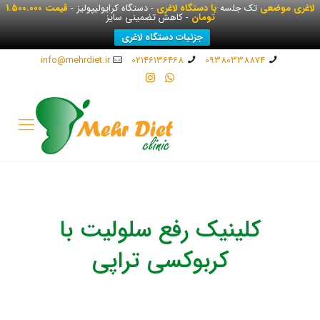
لاغری موضعی
تک جلسه
با دستگاه لاغری
- دستگاه کرایولیپولیز -
قیمت 1.500.000
تومان
- کاهش تضمینی سایز
جزئیات دستگاه لاغری
info@mehrdiet.ir
02146136468
09380338874
کلینیک رفع سلولیت با
کربوکسی تراپی