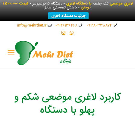
لاغری موضعی
تک جلسه
با دستگاه لاغری
- دستگاه کرایولیپولیز -
قیمت 1.500.000
تومان
- کاهش تضمینی سایز
جزئیات دستگاه لاغری
info@mehrdiet.ir
02146136468
09380338874
کاربرد لاغری موضعی شکم و
پهلو با دستگاه