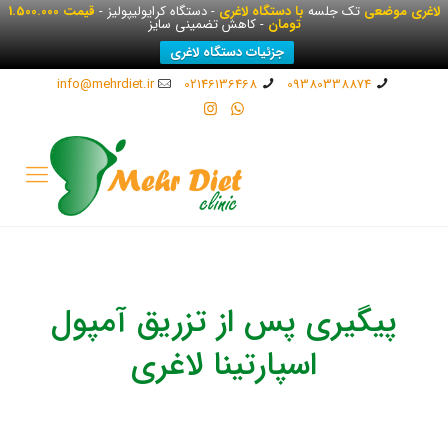
لاغری موضعی
تک جلسه
با دستگاه لاغری
- دستگاه کرایولیپولیز -
قیمت 1.500.000
تومان
- کاهش تضمینی سایز
جزئیات دستگاه لاغری
info@mehrdiet.ir
02146136468
09380338874
پیگیری پس از تزریق آمپول
اسپارتینا لاغری