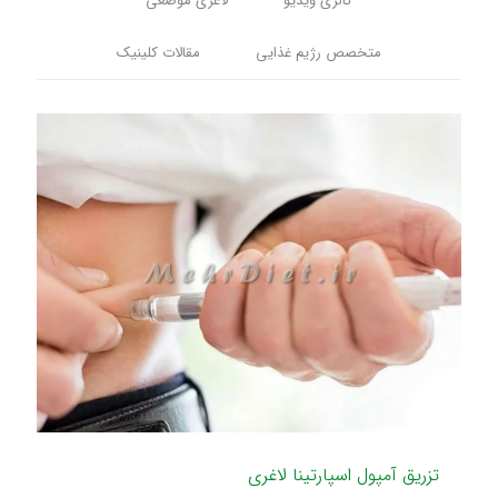
گالری ویدیو
لاغری موضعی
متخصص رژیم غذایی
مقالات کلینیک
تزریق آمپول اسپارتینا لاغری