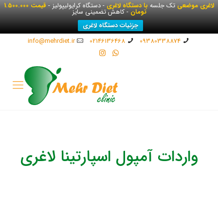
لاغری موضعی
تک جلسه
با دستگاه لاغری
- دستگاه کرایولیپولیز -
قیمت 1.500.000
تومان
- کاهش تضمینی سایز
جزئیات دستگاه لاغری
info@mehrdiet.ir
02146136468
09380338874
واردات آمپول اسپارتینا لاغری