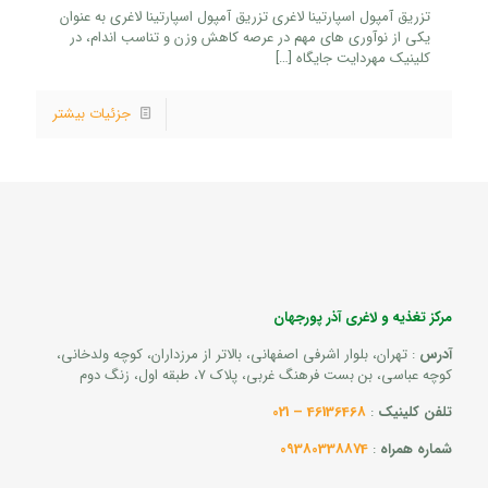
تزریق آمپول اسپارتینا لاغری تزریق آمپول اسپارتینا لاغری به عنوان
یکی از نوآوری های مهم در عرصه کاهش وزن و تناسب اندام، در
کلینیک مهردایت جایگاه
[…]
جزئیات بیشتر
مرکز تغذیه و لاغری آذر پورجهان
آدرس
: تهران، بلوار اشرفی اصفهانی، بالاتر از مرزداران، کوچه ولدخانی،
کوچه عباسی، بن بست فرهنگ غربی، پلاک 7، طبقه اول، زنگ دوم
تلفن کلینیک
:
46136468 – 021
شماره همراه
:
09380338874