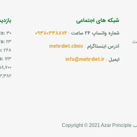
شبکه های اجتماعی
بازدی
شماره واتساپ 24 ساعت
:
09380338874
30
ts:
ست
23
rs:
آدرس اینستاگرام
:
mehrdiet.clinic
s:
268
s:
123
ایمیل
:
info@mehrdiet.ir
58,700
3,382
ب
Copyright © 2021 Azar Principle