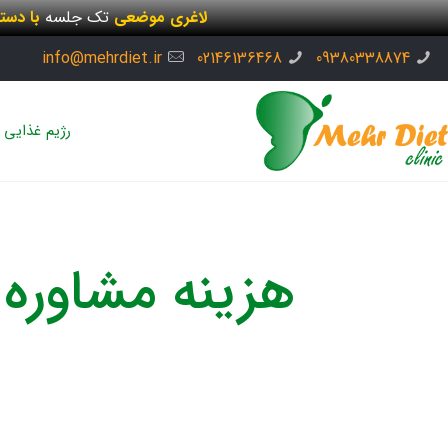
لاغری موضعی
تک جلسه
با دست
info@mehrdiet.ir
02146136468
09380338874
رژیم غذایی
هزینه مشاوره 