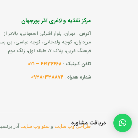
مرکز تغذیه و لاغری آذر پورجهان
آدرس
: تهران، بلوار اشرفی اصفهانی، بالاتر از
مرزداران، کوچه ولدخانی، کوچه عباسی، بن ب
فرهنگ غربی، پلاک 7، طبقه اول، زنگ دوم
تلفن کلینیک
:
46136468 – 021
شماره همراه
:
09380338874
دریافت مشاوره
طراحی وب سایت
و
سئو وب سایت
آذر پرنسی