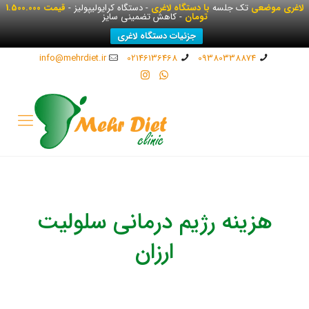
لاغری موضعی
تک جلسه
با دستگاه لاغری
- دستگاه کرایولیپولیز -
قیمت 1.500.000
تومان
- کاهش تضمینی سایز
جزئیات دستگاه لاغری
info@mehrdiet.ir
02146136468
09380338874
هزینه رژیم درمانی سلولیت
ارزان