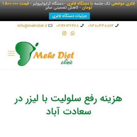
لاغری موضعی
تک جلسه
با دستگاه لاغری
- دستگاه کرایولیپولیز -
قیمت 1.500.000
تومان
- کاهش تضمینی سایز
جزئیات دستگاه لاغری
info@mehrdiet.ir
02146136468
09380338874
هزینه رفع سلولیت با لیزر در
سعادت آباد