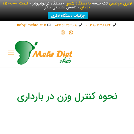
لاغری موضعی
تک جلسه
با دستگاه لاغری
- دستگاه کرایولیپولیز -
قیمت 1.500.000
تومان
- کاهش تضمینی سایز
جزئیات دستگاه لاغری
info@mehrdiet.ir
02146136468
09380338874
نحوه کنترل وزن در بارداری