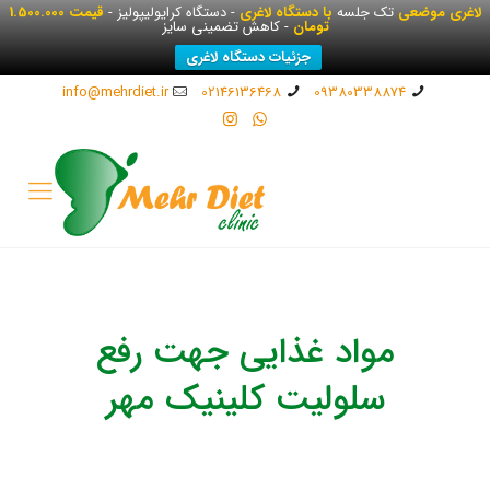
لاغری موضعی
تک جلسه
با دستگاه لاغری
- دستگاه کرایولیپولیز -
قیمت 1.500.000
تومان
- کاهش تضمینی سایز
جزئیات دستگاه لاغری
info@mehrdiet.ir
02146136468
09380338874
مواد غذایی جهت رفع
سلولیت کلینیک مهر