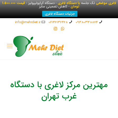
لاغری موضعی
تک جلسه
با دستگاه لاغری
- دستگاه کرایولیپولیز -
قیمت 1.500.000
تومان
- کاهش تضمینی سایز
جزئیات دستگاه لاغری
info@mehrdiet.ir
02146136468
09380338874
مهترین مرکز لاغری با دستگاه
غرب تهران