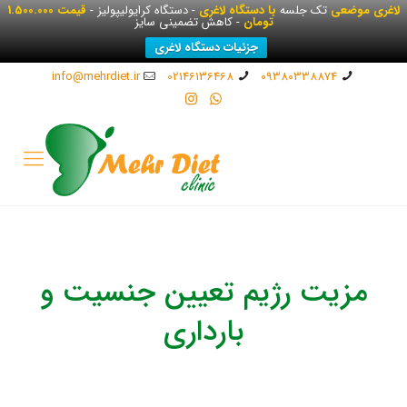
لاغری موضعی
تک جلسه
با دستگاه لاغری
- دستگاه کرایولیپولیز -
قیمت 1.500.000
تومان
- کاهش تضمینی سایز
جزئیات دستگاه لاغری
info@mehrdiet.ir
02146136468
09380338874
مزیت رژیم تعیین جنسیت و
بارداری