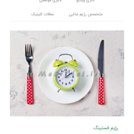
گالری ویدیو
لاغری موضعی
متخصص رژیم غذایی
مقالات کلینیک
رژیم فستینگ