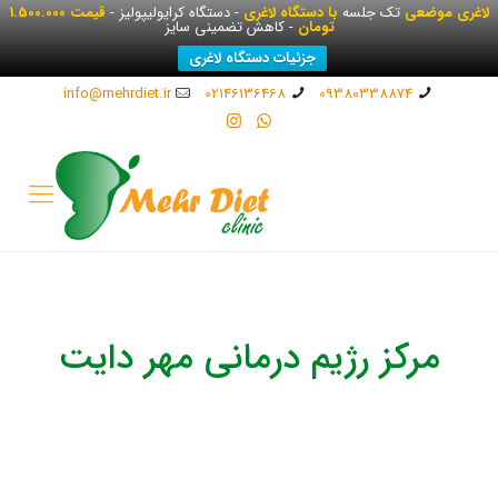
لاغری موضعی
تک جلسه
با دستگاه لاغری
- دستگاه کرایولیپولیز -
قیمت 1.500.000
تومان
- کاهش تضمینی سایز
جزئیات دستگاه لاغری
info@mehrdiet.ir
02146136468
09380338874
مرکز رژیم درمانی مهر دایت