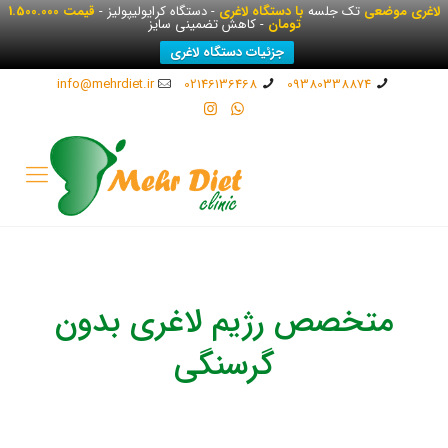
لاغری موضعی
تک جلسه
با دستگاه لاغری
- دستگاه کرایولیپولیز -
قیمت 1.500.000
تومان
- کاهش تضمینی سایز
جزئیات دستگاه لاغری
info@mehrdiet.ir
02146136468
09380338874
متخصص رژیم لاغری بدون
گرسنگی