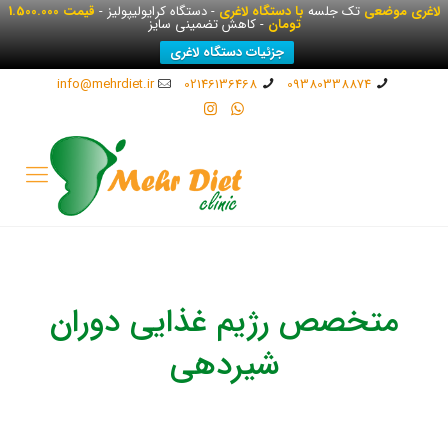
لاغری موضعی
تک جلسه
با دستگاه لاغری
- دستگاه کرایولیپولیز -
قیمت 1.500.000
تومان
- کاهش تضمینی سایز
جزئیات دستگاه لاغری
info@mehrdiet.ir
02146136468
09380338874
متخصص رژیم غذایی دوران
شیردهی