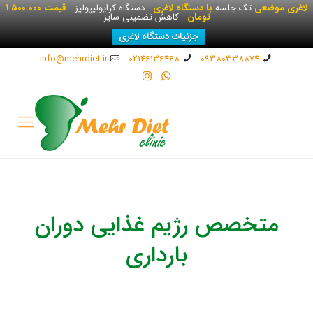
لاغری موضعی
تک جلسه
با دستگاه لاغری
- دستگاه کرایولیپولیز -
قیمت 1.500.000
تومان
- کاهش تضمینی سایز
جزئیات دستگاه لاغری
info@mehrdiet.ir
02146136468
09380338874
متخصص رژیم غذایی دوران
بارداری