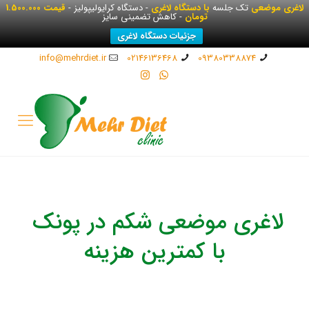
لاغری موضعی
تک جلسه
با دستگاه لاغری
- دستگاه کرایولیپولیز -
قیمت 1.500.000
تومان
- کاهش تضمینی سایز
جزئیات دستگاه لاغری
info@mehrdiet.ir
02146136468
09380338874
لاغری موضعی شکم در پونک
با کمترین هزینه