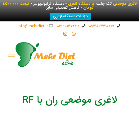
لاغری موضعی
تک جلسه
با دستگاه لاغری
- دستگاه کرایولیپولیز -
قیمت 1.500.000
تومان
- کاهش تضمینی سایز
جزئیات دستگاه لاغری
info@mehrdiet.ir
02146136468
09380338874
لاغری موضعی ران با RF