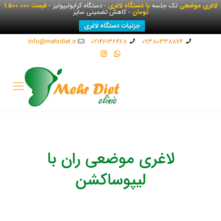
لاغری موضعی
تک جلسه
با دستگاه لاغری
- دستگاه کرایولیپولیز -
قیمت 1.500.000
تومان
- کاهش تضمینی سایز
جزئیات دستگاه لاغری
info@mehrdiet.ir
02146136468
09380338874
لاغری موضعی ران با
لیپوساکشن