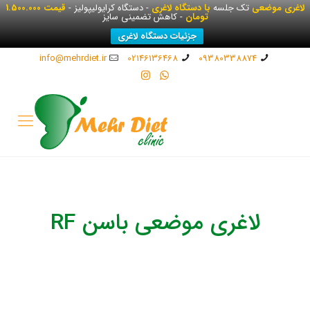
لاغری موضعی
تک جلسه
با دستگاه لاغری
- دستگاه کرایولیپولیز -
قیمت 1.500.000
تومان
- کاهش تضمینی سایز
جزئیات دستگاه لاغری
info@mehrdiet.ir
02146136468
09380338874
لاغری موضعی باسن RF