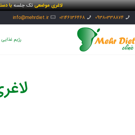
لاغری موضعی
تک جلسه
با دست
info@mehrdiet.ir
02146136468
09380338874
رژیم غذایی
لاغر