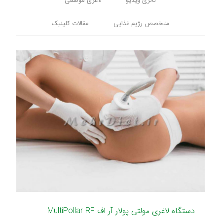
گالری ویدیو
لاغری موضعی
متخصص رژیم غذایی
مقالات کلینیک
دستگاه لاغری مولتی پولار آر اف MultiPollar RF