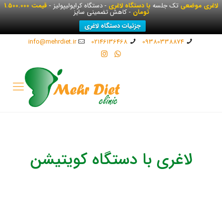
لاغری موضعی
تک جلسه
با دستگاه لاغری
- دستگاه کرایولیپولیز -
قیمت 1.500.000
تومان
- کاهش تضمینی سایز
جزئیات دستگاه لاغری
info@mehrdiet.ir
02146136468
09380338874
لاغری با دستگاه کویتیشن