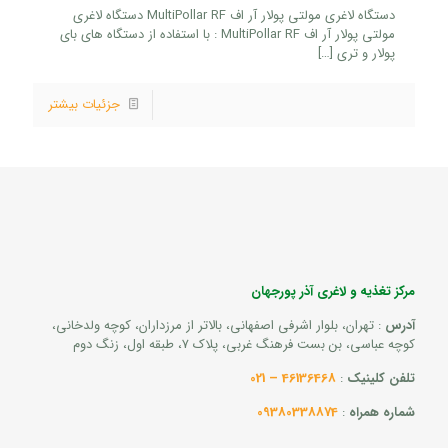
دستگاه لاغری مولتی پولار آر اف MultiPollar RF دستگاه لاغری
مولتی پولار آر اف MultiPollar RF : با استفاده از دستگاه های بای
پولار و تری
[…]
جزئیات بیشتر
مرکز تغذیه و لاغری آذر پورجهان
آدرس
: تهران، بلوار اشرفی اصفهانی، بالاتر از مرزداران، کوچه ولدخانی،
کوچه عباسی، بن بست فرهنگ غربی، پلاک 7، طبقه اول، زنگ دوم
تلفن کلینیک
:
46136468 – 021
شماره همراه
:
09380338874