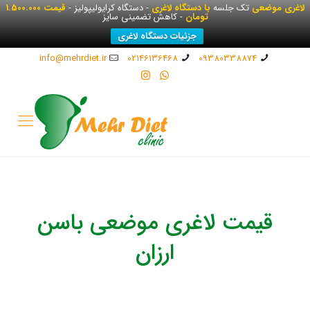
لاغری موضعی
تک جلسه
با دستگاه لاغری
- دستگاه کرایولیپولیز -
قیمت 1.500.000
تومان
- کاهش تضمینی سایز
جزئیات دستگاه لاغری
info@mehrdiet.ir
02146136468
09380338874
قیمت لاغری موضعی باسن
ارزان