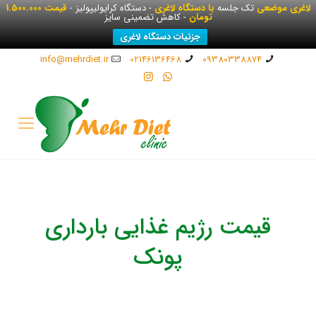
لاغری موضعی
تک جلسه
با دستگاه لاغری
- دستگاه کرایولیپولیز -
قیمت 1.500.000
تومان
- کاهش تضمینی سایز
جزئیات دستگاه لاغری
info@mehrdiet.ir
02146136468
09380338874
قیمت رژیم غذایی بارداری
پونک