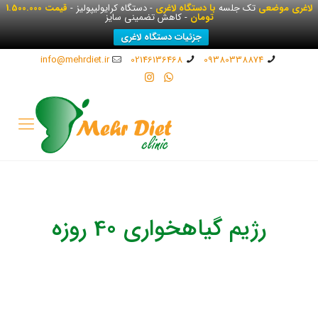
لاغری موضعی
تک جلسه
با دستگاه لاغری
- دستگاه کرایولیپولیز -
قیمت 1.500.000
تومان
- کاهش تضمینی سایز
جزئیات دستگاه لاغری
info@mehrdiet.ir
02146136468
09380338874
رژیم گیاهخواری 40 روزه