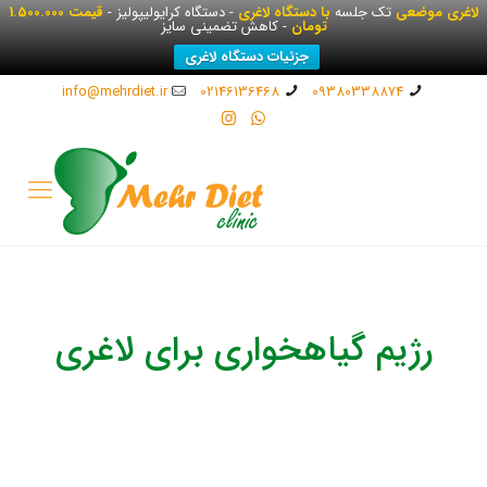
لاغری موضعی
تک جلسه
با دستگاه لاغری
- دستگاه کرایولیپولیز -
قیمت 1.500.000
تومان
- کاهش تضمینی سایز
جزئیات دستگاه لاغری
info@mehrdiet.ir
02146136468
09380338874
رژیم گیاهخواری برای لاغری