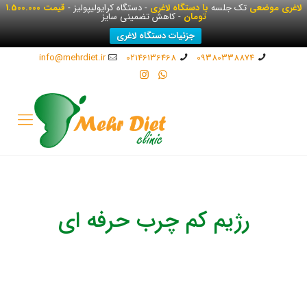
لاغری موضعی
تک جلسه
با دستگاه لاغری
- دستگاه کرایولیپولیز -
قیمت 1.500.000
تومان
- کاهش تضمینی سایز
جزئیات دستگاه لاغری
info@mehrdiet.ir
02146136468
09380338874
رژیم کم چرب حرفه ای