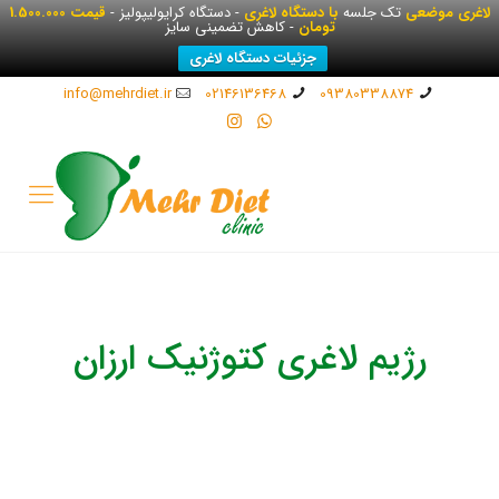
لاغری موضعی
تک جلسه
با دستگاه لاغری
- دستگاه کرایولیپولیز -
قیمت 1.500.000
تومان
- کاهش تضمینی سایز
جزئیات دستگاه لاغری
info@mehrdiet.ir
02146136468
09380338874
رژیم لاغری کتوژنیک ارزان