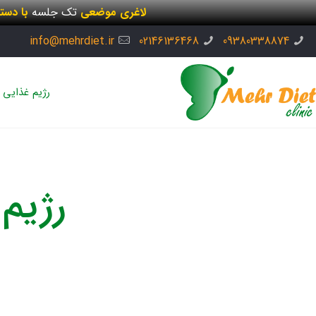
لاغری موضعی
تک جلسه
با دست
info@mehrdiet.ir
02146136468
09380338874
رژیم غذایی
رژیم