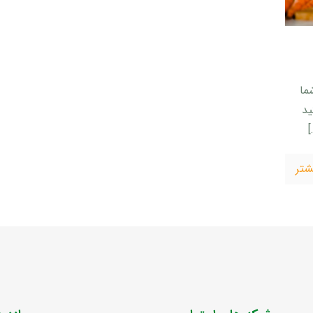
ما
ید
شتر