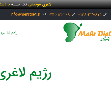
لاغری موضعی
تک جلسه
با دست
info@mehrdiet.ir
02146136468
09380338874
رژیم غذایی
رژیم لاغر