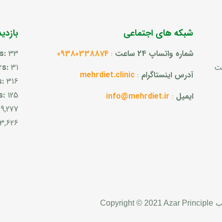
شبکه های اجتماعی
بازدی
شماره واتساپ 24 ساعت
:
09380338874
33
ts:
ست
31
rs:
آدرس اینستاگرام
:
mehrdiet.clinic
s:
316
s:
125
ایمیل
:
info@mehrdiet.ir
59,277
3,626
ب
Copyright © 2021 Azar Principle