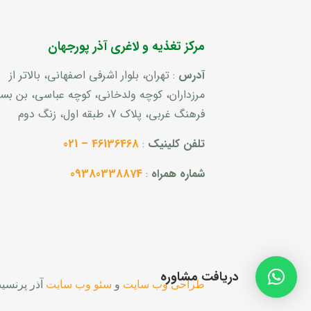
مرکز تغذیه و لاغری آذر پورجهان
آدرس
: تهران، بلوار اشرفی اصفهانی، بالاتر از
مرزداران، کوچه ولدخانی، کوچه عباسی، بن ب
فرهنگ غربی، پلاک 7، طبقه اول، زنگ دوم
تلفن کلینیک
:
46136468 – 021
شماره همراه
:
09380338874
دریافت مشاوره
طراحی وب سایت
و
سئو وب سایت
آذر پرنسی