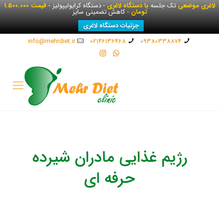
لاغری موضعی
تک جلسه
با دستگاه لاغری
- دستگاه کرایولیپولیز -
قیمت 1.500.000
تومان
- کاهش تضمینی سایز
جزئیات دستگاه لاغری
info@mehrdiet.ir
02146136468
09380338874
رژیم غذایی مادران شیرده
حرفه ای