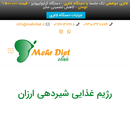
لاغری موضعی
تک جلسه
با دستگاه لاغری
- دستگاه کرایولیپولیز -
قیمت 1.500.000
تومان
- کاهش تضمینی سایز
جزئیات دستگاه لاغری
info@mehrdiet.ir
02146136468
09380338874
رژیم غذایی شیردهی ارزان