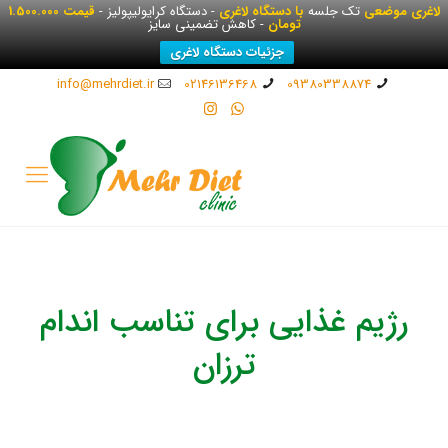
لاغری موضعی
تک جلسه
با دستگاه لاغری
- دستگاه کرایولیپولیز -
قیمت 1.500.000
تومان
- کاهش تضمینی سایز
جزئیات دستگاه لاغری
info@mehrdiet.ir
02146136468
09380338874
رژیم غذایی برای تناسب اندام
ترزان