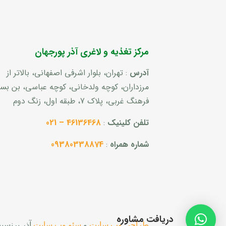
مرکز تغذیه و لاغری آذر پورجهان
آدرس
: تهران، بلوار اشرفی اصفهانی، بالاتر از
مرزداران، کوچه ولدخانی، کوچه عباسی، بن ب
فرهنگ غربی، پلاک 7، طبقه اول، زنگ دوم
تلفن کلینیک
:
46136468 – 021
شماره همراه
:
09380338874
دریافت مشاوره
طراحی وب سایت
و
سئو وب سایت
آذر پرنسی