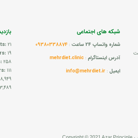
شبکه های اجتماعی
بازدی
شماره واتساپ 24 ساعت
:
09380338874
21
its:
ست
19
ors:
آدرس اینستاگرام
:
mehrdiet.clinic
s:
258
rs:
111
ایمیل
:
info@mehrdiet.ir
58,949
3,489
ب
Copyright © 2021 Azar Principle