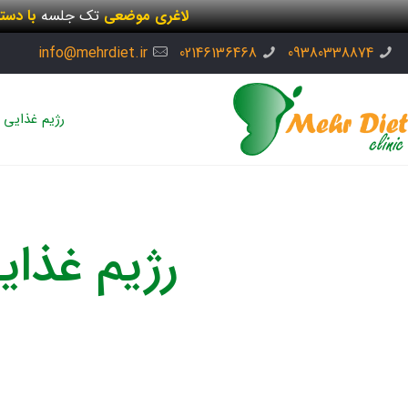
لاغری موضعی
تک جلسه
با دست
info@mehrdiet.ir
02146136468
09380338874
رژیم غذایی
رژیم غذای