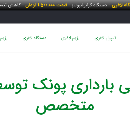
گاه لاغری
- دستگاه کرایولیپولیز -
قیمت 1.500.000 تومان
- کاهش تضمی
آمپول لاغری
رژیم لاغری
دستگاه لاغری
رژیم 
ی بارداری پونک توس
متخصص