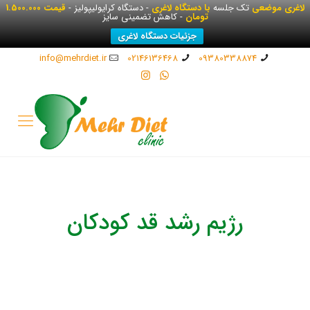
لاغری موضعی
تک جلسه
با دستگاه لاغری
- دستگاه کرایولیپولیز -
قیمت 1.500.000
تومان
- کاهش تضمینی سایز
جزئیات دستگاه لاغری
info@mehrdiet.ir
02146136468
09380338874
رژیم رشد قد کودکان