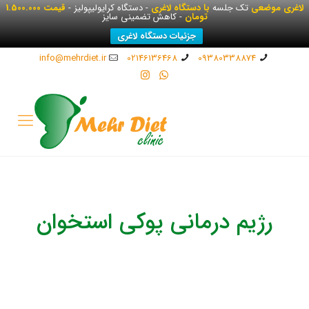
لاغری موضعی
تک جلسه
با دستگاه لاغری
- دستگاه کرایولیپولیز -
قیمت 1.500.000
تومان
- کاهش تضمینی سایز
جزئیات دستگاه لاغری
info@mehrdiet.ir
02146136468
09380338874
رژیم درمانی پوکی استخوان