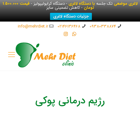
لاغری موضعی
تک جلسه
با دستگاه لاغری
- دستگاه کرایولیپولیز -
قیمت 1.500.000
تومان
- کاهش تضمینی سایز
جزئیات دستگاه لاغری
info@mehrdiet.ir
02146136468
09380338874
رژیم درمانی پوکی