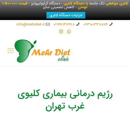
لاغری موضعی
تک جلسه
با دستگاه لاغری
- دستگاه کرایولیپولیز -
قیمت 1.500.000
تومان
- کاهش تضمینی سایز
جزئیات دستگاه لاغری
info@mehrdiet.ir
02146136468
09380338874
رژیم درمانی بیماری کلیوی
غرب تهران