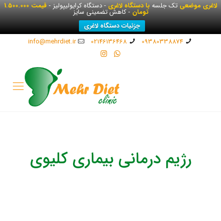
لاغری موضعی
تک جلسه
با دستگاه لاغری
- دستگاه کرایولیپولیز -
قیمت 1.500.000
تومان
- کاهش تضمینی سایز
جزئیات دستگاه لاغری
info@mehrdiet.ir
02146136468
09380338874
رژیم درمانی بیماری کلیوی