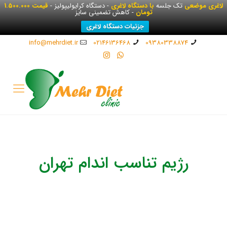
لاغری موضعی
تک جلسه
با دستگاه لاغری
- دستگاه کرایولیپولیز -
قیمت 1.500.000
تومان
- کاهش تضمینی سایز
جزئیات دستگاه لاغری
info@mehrdiet.ir
02146136468
09380338874
رژیم تناسب اندام تهران