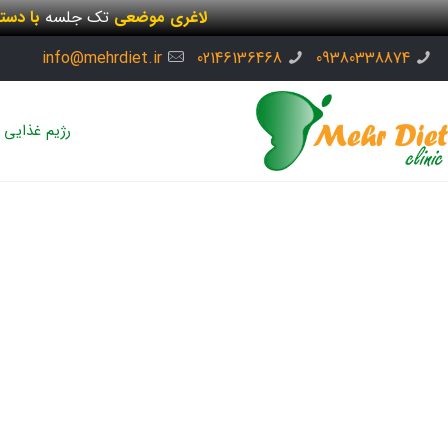
لاغری موضعی
تک جلسه
با دست
info@mehrdiet.ir
02146136468
09380338874
رژیم غذایی