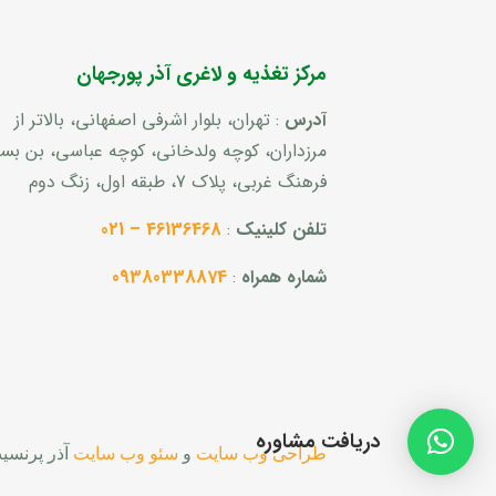
مرکز تغذیه و لاغری آذر پورجهان
آدرس
: تهران، بلوار اشرفی اصفهانی، بالاتر از
مرزداران، کوچه ولدخانی، کوچه عباسی، بن ب
فرهنگ غربی، پلاک 7، طبقه اول، زنگ دوم
تلفن کلینیک
:
46136468 – 021
شماره همراه
:
09380338874
دریافت مشاوره
طراحی وب سایت
و
سئو وب سایت
آذر پرنسی