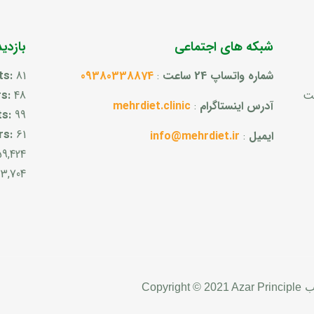
شبکه های اجتماعی
بازدی
شماره واتساپ 24 ساعت
:
09380338874
81
ts:
ست
48
rs:
آدرس اینستاگرام
:
mehrdiet.clinic
ts:
99
rs:
61
ایمیل
:
info@mehrdiet.ir
59,424
3,704
ب
Copyright © 2021 Azar Principle